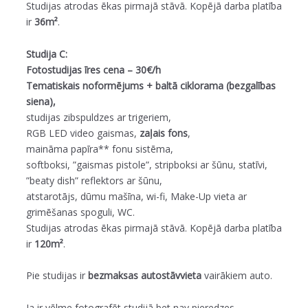
Studijas atrodas ēkas pirmajā stāvā. Kopējā darba platība
ir
36m²
.
Studija C:
Fotostudijas īres cena – 30€/h
Tematiskais noformējums + baltā ciklorama (bezgalības
siena),
studijas zibspuldzes ar trigeriem,
RGB LED video gaismas,
zaļais fons
,
maināma papīra** fonu sistēma,
softboksi, ”gaismas pistole”, stripboksi ar šūnu, statīvi,
”beaty dish” reflektors ar šūnu,
atstarotājs, dūmu mašīna, wi-fi, Make-Up vieta ar
grimēšanas spoguli, WC.
Studijas atrodas ēkas pirmajā stāvā. Kopējā darba platība
ir
120m²
.
Pie studijas ir
bezmaksas
autostāvvieta
vairākiem auto.
Ja ir vēlme fotografēt studijā bet nav pieredzes –