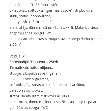
maināma papīra** fonu sistēma,
oktabokss, softboksi, ”gaismas pistole”, stripboksi ar
šūnu, statīvi, boom-stand,
”beaty dish” reflektors ar šūnu,
atstarotājs, dūmu mašīna, kāpnes, wi-fi, Make-Up vieta
ar grimēšanas spoguli, WC.
Studijas atrodas ēkas pirmajā stāvā. Kopējā darba platība
ir
56m²
.
Studija B:
Fotostudijas īres cena – 25€/h
Tematiskais noformējums,
studijas zibspuldzes ar trigeriem,
RGB LED video gaismas,
softboksi, ”gaismas pistole”, stripboksi ar šūnu,
parabolas softbokss,
statīvi, ”beaty dish” reflektors ar šūnu,
atstarotājs, dūmu mašīna, atsevišķa Make-Up telpa ar
grimēšanas spoguli, WC.