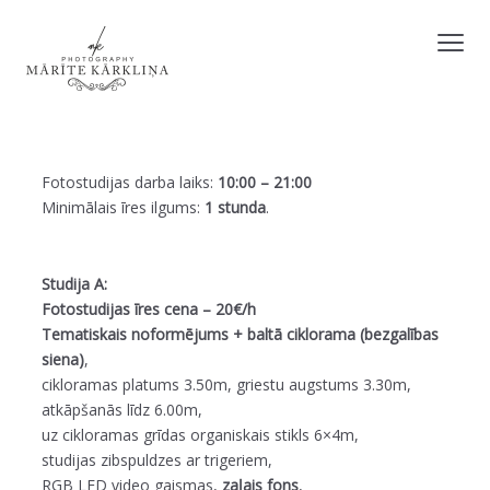
Fotostudijas darba laiks:
10:00 –
21:00
Minimālais īres ilgums:
1 stunda
.
Studija A:
Fotostudijas īres cena – 20€/h
Tematiskais noformējums + baltā ciklorama (bezgalības
siena)
,
cikloramas platums 3.50m, griestu augstums 3.30m,
atkāpšanās līdz 6.00m,
uz cikloramas grīdas organiskais stikls 6×4m,
studijas zibspuldzes ar trigeriem,
RGB LED video gaismas,
zaļais fons
,